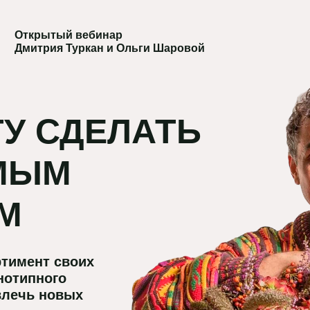
Открытый вебинар
Дмитрия Туркан и Ольги Шаровой
У СДЕЛАТЬ
МЫМ
М
ртимент своих
нотипного
влечь новых