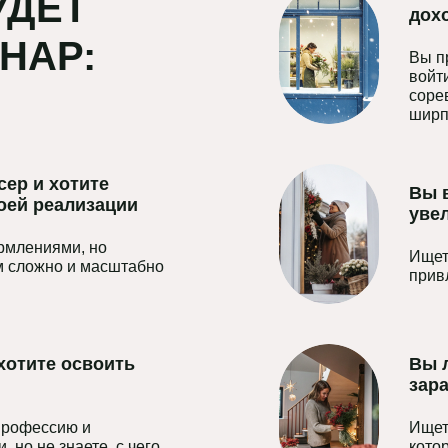
УДЕТ
дохо
НАР:
Вы п
войт
соре
ширп
ер и хотите
Вы 
оей реализации
уве
рмлениями, но
Ищет
ом сложно и масштабно
прив
хотите освоить
Вы 
зар
профессию и
Ищет
 но не знаете, с чего
кото