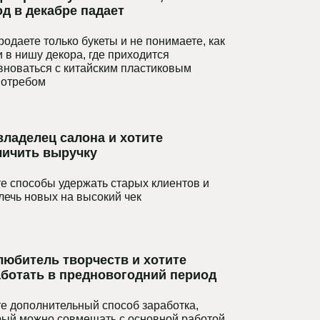
д в декабре падает
родаете только букеты и не понимаете, как
и в нишу декора, где приходится
вноваться с китайским пластиковым
отребом
владелец салона и хотите
личить выручку
е способы удержать старых клиентов и
лечь новых на высокий чек
любитель творчеств и хотите
аботать в предновогодний период
е дополнительный способ заработка,
рый можно совмещать с основной работой