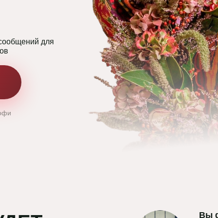
 сообщений для
тов
рофи
Вы ф