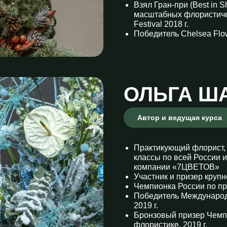
Взял Гран-при (Best in 
масштабных флористиче
Festival 2018 г.
Победитель Chelsea Flow
ОЛЬГА Ш
Автор и ведущая курса
Практикующий флорист, 
классы по всей России 
компании «7ЦВЕТОВ»
Участник и призер круп
Чемпионка России по пр
Победитель Международ
2019 г.
Бронзовый призер Чемп
флористике, 2019 г.